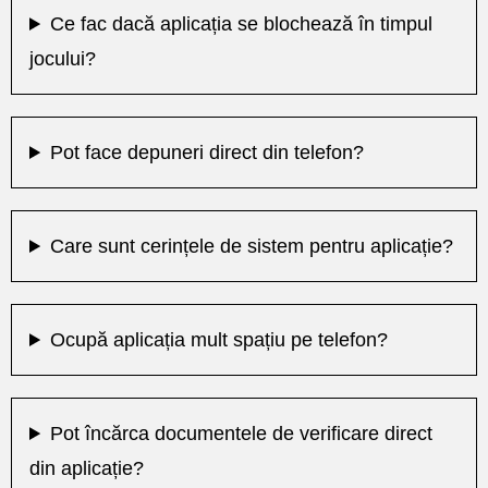
Ce fac dacă aplicația se blochează în timpul
jocului?
Pot face depuneri direct din telefon?
Care sunt cerințele de sistem pentru aplicație?
Ocupă aplicația mult spațiu pe telefon?
Pot încărca documentele de verificare direct
din aplicație?