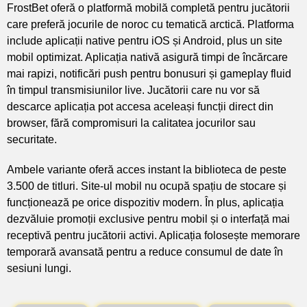
FrostBet oferă o platformă mobilă completă pentru jucătorii
care preferă jocurile de noroc cu tematică arctică. Platforma
include aplicații native pentru iOS și Android, plus un site
mobil optimizat. Aplicația nativă asigură timpi de încărcare
mai rapizi, notificări push pentru bonusuri și gameplay fluid
în timpul transmisiunilor live. Jucătorii care nu vor să
descarce aplicația pot accesa aceleași funcții direct din
browser, fără compromisuri la calitatea jocurilor sau
securitate.
Ambele variante oferă acces instant la biblioteca de peste
3.500 de titluri. Site-ul mobil nu ocupă spațiu de stocare și
funcționează pe orice dispozitiv modern. În plus, aplicația
dezvăluie promoții exclusive pentru mobil și o interfață mai
receptivă pentru jucătorii activi. Aplicația folosește memorare
temporară avansată pentru a reduce consumul de date în
sesiuni lungi.