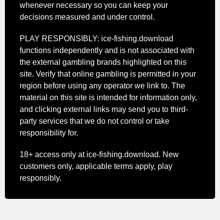
whenever necessary so you can keep your
decisions measured and under control.
PLAY RESPONSIBLY: ice-fishing.download
functions independently and is not associated with
the external gambling brands highlighted on this
site. Verify that online gambling is permitted in your
region before using any operator we link to. The
material on this site is intended for information only,
and clicking external links may send you to third-
party services that we do not control or take
responsibility for.
18+ access only at ice-fishing.download. New
customers only, applicable terms apply, play
responsibly.