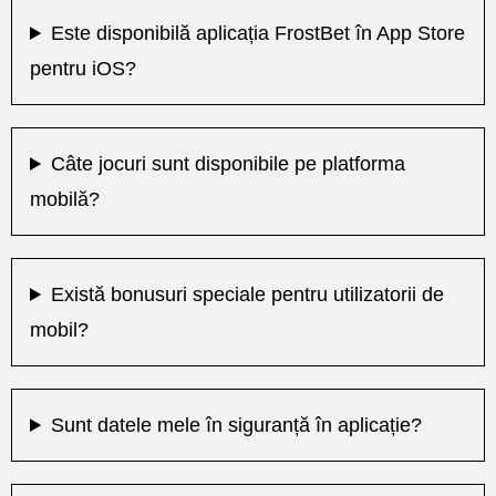
Este disponibilă aplicația FrostBet în App Store
pentru iOS?
Câte jocuri sunt disponibile pe platforma
mobilă?
Există bonusuri speciale pentru utilizatorii de
mobil?
Sunt datele mele în siguranță în aplicație?