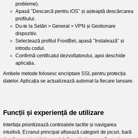
probleme).
Apasă "Descarcă pentru iOS" și așteaptă descărcarea
profilului.
Du-te la Setări > General > VPN și Gestionare
dispozitiv.
Selectează profilul FrostBet, apasă "Instalează" și
introdu codul.
Confirmă certificatul dezvoltatorului, apoi deschide
aplicația.
Ambele metode folosesc encriptare SSL pentru protecția
datelor. Aplicația se actualizează automat la fiecare lansare.
Funcții și experiență de utilizare
Interfața prioritizează controalele tactile și navigarea
intuitivă. Ecranul principal afișează categorii de jocuri, bară