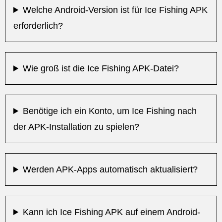
Welche Android-Version ist für Ice Fishing APK
erforderlich?
Wie groß ist die Ice Fishing APK-Datei?
Benötige ich ein Konto, um Ice Fishing nach
der APK-Installation zu spielen?
Werden APK-Apps automatisch aktualisiert?
Kann ich Ice Fishing APK auf einem Android-