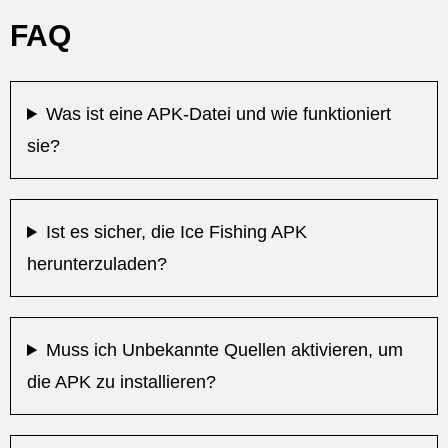
FAQ
Was ist eine APK-Datei und wie funktioniert
sie?
Ist es sicher, die Ice Fishing APK
herunterzuladen?
Muss ich Unbekannte Quellen aktivieren, um
die APK zu installieren?