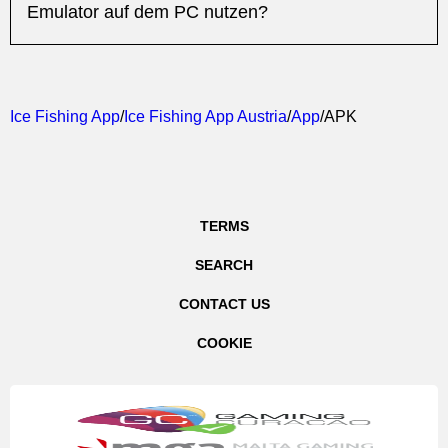
Emulator auf dem PC nutzen?
Ice Fishing App
/
Ice Fishing App Austria
/
App
/
APK
TERMS
SEARCH
CONTACT US
COOKIE