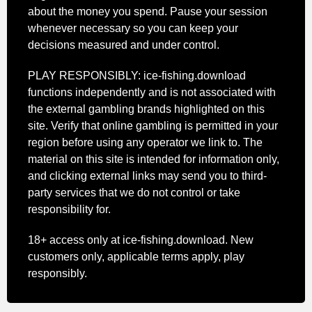
about the money you spend. Pause your session
whenever necessary so you can keep your
decisions measured and under control.
PLAY RESPONSIBLY: ice-fishing.download
functions independently and is not associated with
the external gambling brands highlighted on this
site. Verify that online gambling is permitted in your
region before using any operator we link to. The
material on this site is intended for information only,
and clicking external links may send you to third-
party services that we do not control or take
responsibility for.
18+ access only at ice-fishing.download. New
customers only, applicable terms apply, play
responsibly.