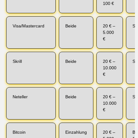
100 €
Visa/Mastercard
Beide
20 € –
So
5.000
€
Skrill
Beide
20 € –
So
10.000
€
Neteller
Beide
20 € –
So
10.000
€
Bitcoin
Einzahlung
20 € –
Bi