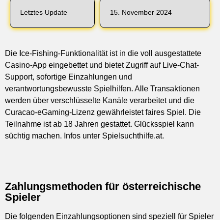
Letztes Update
15. November 2024
Die Ice-Fishing-Funktionalität ist in die voll ausgestattete
Casino-App eingebettet und bietet Zugriff auf Live-Chat-
Support, sofortige Einzahlungen und
verantwortungsbewusste Spielhilfen. Alle Transaktionen
werden über verschlüsselte Kanäle verarbeitet und die
Curacao-eGaming-Lizenz gewährleistet faires Spiel. Die
Teilnahme ist ab 18 Jahren gestattet. Glücksspiel kann
süchtig machen. Infos unter Spielsuchthilfe.at.
Zahlungsmethoden für österreichische
Spieler
Die folgenden Einzahlungsoptionen sind speziell für Spieler