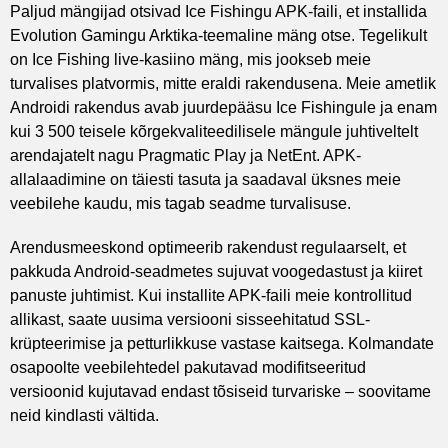
Paljud mängijad otsivad Ice Fishingu APK-faili, et installida
Evolution Gamingu Arktika-teemaline mäng otse. Tegelikult
on Ice Fishing live-kasiino mäng, mis jookseb meie
turvalises platvormis, mitte eraldi rakendusena. Meie ametlik
Androidi rakendus avab juurdepääsu Ice Fishingule ja enam
kui 3 500 teisele kõrgekvaliteedilisele mängule juhtiveltelt
arendajatelt nagu Pragmatic Play ja NetEnt. APK-
allalaadimine on täiesti tasuta ja saadaval üksnes meie
veebilehe kaudu, mis tagab seadme turvalisuse.
Arendusmeeskond optimeerib rakendust regulaarselt, et
pakkuda Android-seadmetes sujuvat voogedastust ja kiiret
panuste juhtimist. Kui installite APK-faili meie kontrollitud
allikast, saate uusima versiooni sisseehitatud SSL-
krüpteerimise ja petturlikkuse vastase kaitsega. Kolmandate
osapoolte veebilehtedel pakutavad modifitseeritud
versioonid kujutavad endast tõsiseid turvariske – soovitame
neid kindlasti vältida.