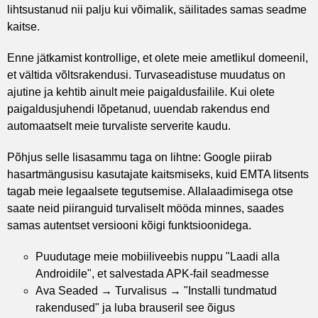
lihtsustanud nii palju kui võimalik, säilitades samas seadme
kaitse.
Enne jätkamist kontrollige, et olete meie ametlikul domeenil,
et vältida võltsrakendusi. Turvaseadistuse muudatus on
ajutine ja kehtib ainult meie paigaldusfailile. Kui olete
paigaldusjuhendi lõpetanud, uuendab rakendus end
automaatselt meie turvaliste serverite kaudu.
Põhjus selle lisasammu taga on lihtne: Google piirab
hasartmängusisu kasutajate kaitsmiseks, kuid EMTA litsents
tagab meie legaalsete tegutsemise. Allalaadimisega otse
saate neid piiranguid turvaliselt mööda minnes, saades
samas autentset versiooni kõigi funktsioonidega.
Puudutage meie mobiiliveebis nuppu "Laadi alla
Androidile", et salvestada APK-fail seadmesse
Ava Seaded → Turvalisus → "Installi tundmatud
rakendused" ja luba brauseril see õigus