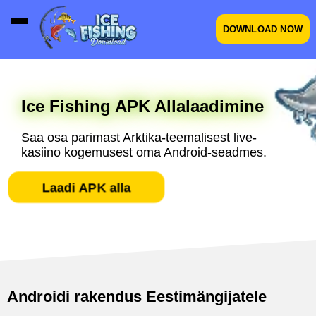
DOWNLOAD NOW
Ice Fishing APK Allalaadimine
Saa osa parimast Arktika-teemalisest live-
kasiino kogemusest oma Android-seadmes.
Laadi APK alla
Androidi rakendus Eestimängijatele