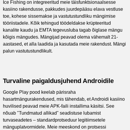
Ice Fishing on integreeritud meie täisfunktsionaalsesse
kasiino rakendusse, pakkudes juurdepääsu elava vestluse
toe, kohese sissemakse ja vastutustundliku mängimise
tööriistadele. Kõik tehingud töödeldakse krüpteeritud
kanalite kaudu ja EMTA tegevusluba tagab õiglase mängu
kõigis mängudes. Mängijad peavad olema vähemalt 21-
aastased, et alla laadida ja kasutada meie rakendust. Mängi
palun vastutustundlikult.
Turvaline paigaldusjuhend Androidile
Google Play pood keelab pärisraha
hasartmängurakendused, mis tähendab, et Androidi kasiino
huvilised peavad meie APK-faili installima käsitsi. See
nõuab "Tundmatud allikad" seadistuse lubamist
turvaseadetes – standardprotseduur legitiimsetele
mänguplatvormidele. Meie meeskond on protsessi