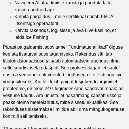
Navigeeri Allalaadimiste kausta ja puuduta faili
kasiino-android.apk
Kinnita paigaldus – meie sertifikaat näitab EMTA
litsentsiga operaatorit
Käivita rakendus, logi sisse ja ava Live-kasiino, et
leida Ice Fishing
Pärast paigaldamist soovitame "Tundmatud allikad" õiguse
keelata lisaturvalisuse tagamiseks. Rakendus säilitab
täisfunktsionaalsuse ja saab automaatseid uuendusi ilma
selle seadistuseta edaspidi. See protsess tagab, et saate
uusima versiooni optimeeritud jõudlusega Ice Fishingu live-
voogesituseks. Kui teil tekib paigaldusjuhendi järgimisel
probleeme, on meie 24/7 tugimeeskond saadaval reaalajas
vestluse kaudu. Ära unusta, et hasartmäng kaasab riske ja
peaks olema meelelahutus, mitte sissetulekuallikas. Sea
rakenduses sissemakse limiitide abil oma mängukogemuse
kontrolli säilitamiseks.
Tähelepanu! Tegemist on hasartmängu reklaamiga.