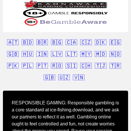
🇦🇹
🇧🇩
🇧🇷
🇧🇬
🇨🇦
🇨🇿
🇩🇰
🇪🇬
🇬🇧
🇭🇺
🇮🇳
🇱🇻
🇱🇹
🇲🇾
🇲🇩
🇳🇴
🇵🇰
🇵🇱
🇵🇹
🇷🇴
🇸🇮
🇨🇭
🇹🇯
🇹🇷
🇬🇧
🇺🇿
🇻🇳
RESPONSIBLE GAMING: Responsible gambling is
a core standard at ice-fishing.download, and we ask
our partners to reflect it as well. Gambling online
ought to feel controlled and fun, not create worries
about the money you spend. Pause your session